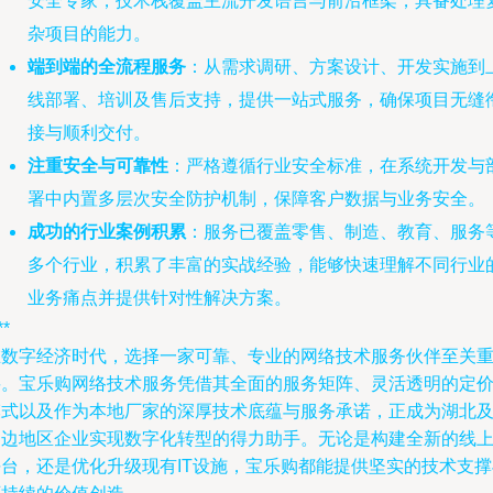
安全专家，技术栈覆盖主流开发语言与前沿框架，具备处理
杂项目的能力。
端到端的全流程服务
：从需求调研、方案设计、开发实施到
线部署、培训及售后支持，提供一站式服务，确保项目无缝
接与顺利交付。
注重安全与可靠性
：严格遵循行业安全标准，在系统开发与
署中内置多层次安全防护机制，保障客户数据与业务安全。
成功的行业案例积累
：服务已覆盖零售、制造、教育、服务
多个行业，积累了丰富的实战经验，能够快速理解不同行业
业务痛点并提供针对性解决方案。
**
在数字经济时代，选择一家可靠、专业的网络技术服务伙伴至关
要。宝乐购网络技术服务凭借其全面的服务矩阵、灵活透明的定
模式以及作为本地厂家的深厚技术底蕴与服务承诺，正成为湖北
周边地区企业实现数字化转型的得力助手。无论是构建全新的线
平台，还是优化升级现有IT设施，宝乐购都能提供坚实的技术支撑