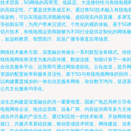
在技术层面，5G网络的高带宽、低延迟、大连接特性与有线电视
络的高稳定性、广覆盖优势形成互补。通过将5G技术融入有线电
网络架构，可以实现超高清视频传输、虚拟现实内容直播、多屏
动等创新应用，为用户带来沉浸式、个性化的视听体验。基于5G
络切片技术，有线电视运营商能够为不同行业提供定制化的网络
务，如远程教育、智慧医疗、应急广播等垂直应用场景。
在网络技术服务方面，深度融合将催生一系列新型业务模式。传
有线电视网络将演变为集内容传播、数据连接、智能计算于一体
综合信息服务平台。运营商可通过网络虚拟化、云化改造，提升
络资源的配置效率和服务灵活性。基于5G与有线电视网络的协同
可以构建覆盖城乡的一体化信息服务网络，弥合数字鸿沟，促进
本公共文化服务均等化。
产业生态构建是深度融合的另一重要维度。国家广电总局将引导
线电视网络企业、电信运营商、设备厂商、内容提供商等多方主
形成合作共赢的产业生态。通过制定统一的技术标准、开放网络
力接口、共建共享基础设施，推动形成技术研发、网络建设、业