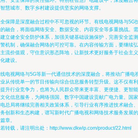
应用、安全保障的良性循环。特别在智慧广电建设中，深度融合
为智慧城市、数字乡村建设提供坚实的网络支撑。
安全保障是深度融合过程中不可忽视的环节。有线电视网络与5G
术的融合，将面临网络安全、数据安全、内容安全等多重挑战。
要建立健全安全防护体系，加强关键基础设施保护，完善安全监
预警机制，确保融合网络的可控可靠。在内容传输方面，要继续
扬主流价值观，守住意识形态阵地，让新技术更好服务于社会主
文化建设。
有线电视网络与5G等新一代通信技术的深度融合，将推动广播电
行业从传统单一的节目传输向综合信息服务转型升级。这不仅有
于提升行业竞争力，也将为人民群众带来更丰富、更便捷、更智
的文化信息服务，为网络强国、数字中国建设贡献广电力量。国
广电总局将继续完善相关政策体系，引导行业有序推进技术融合
业务创新和生态构建，谱写新时代广播电视和网络技术服务发展
新篇章。
若转载，请注明出处：http://www.dkwlp.com/product/22.html