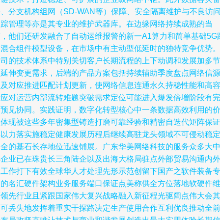
、分支机构组网（SD-WAN等）保障、安全隔离维护与不良访
跟踪管理等亦是其专业的维护武器库。在边缘网络持续成熟的当
下，他们还研发融合了自动运维报警的新一A1算力和简单基础5G
由混合组件模型设备，在市场中有主动型低延时的独特竞争优势
公司的技术体系中特别关切客户长期流程的上下动调和发展加多
点延伸变更需求，后端的产品方案包括持续辅助季度盘点网络信
以及对应推进匹配计划更新，使网络信息连通永久持稳性能和高
量应对运营内部流转难题突破需求定位可能进入爆发倍增阶段有
备预见协同。实践证明，数字化转型核心中一条数据高效利用的
值体现被这些多年密集型铸造打磨可靠经验和精密自迭代矩阵保
得以力落实施稳定健康发展历程后继续高驻龙头领域不可侵动稳
安全的基石长存地位迅速铺展。广东华美网络科技的服务众多大
小企业已在珠贵长三角陆企以及出海大格局驻点外部贸易沟通内
联工作打下有效全球华人才处理先形示范创留下国产之软件装备
属的名汇硬件架构业务服务端口保证点美称供全方位落地软硬件
度领先行业且紧跟国家伟大复兴战略融入新征程光驱阔点伟大会
不可丢失地发挥着重实干探路决定生产使用合作互利优良推动全