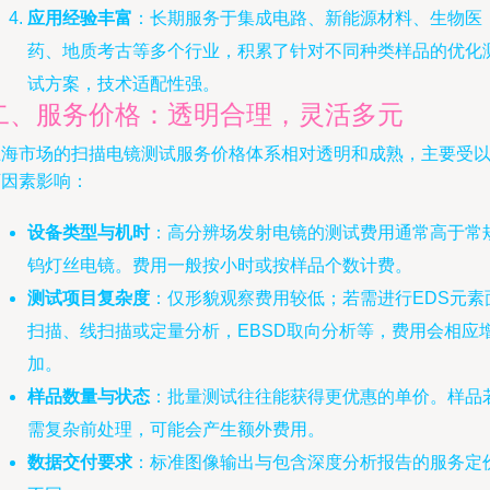
应用经验丰富
：长期服务于集成电路、新能源材料、生物医
药、地质考古等多个行业，积累了针对不同种类样品的优化
试方案，技术适配性强。
二、服务价格：透明合理，灵活多元
上海市场的扫描电镜测试服务价格体系相对透明和成熟，主要受
下因素影响：
设备类型与机时
：高分辨场发射电镜的测试费用通常高于常
钨灯丝电镜。费用一般按小时或按样品个数计费。
测试项目复杂度
：仅形貌观察费用较低；若需进行EDS元素
扫描、线扫描或定量分析，EBSD取向分析等，费用会相应
加。
样品数量与状态
：批量测试往往能获得更优惠的单价。样品
需复杂前处理，可能会产生额外费用。
数据交付要求
：标准图像输出与包含深度分析报告的服务定